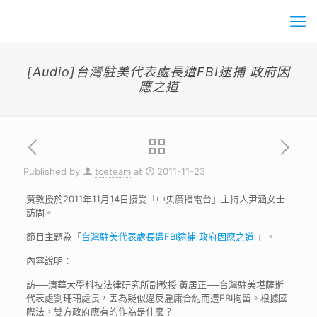
[Audio]台灣駐美代表處長遭FBI逮捕 政府因
應之道
Published by
tceteam
at
2011-11-23
黃教授於2011年11月14日接受「中央廣播電台」主持人尹涵女士
訪問。
節目主題為「
台灣駐美代表處長遭FBI逮捕 政府因應之道
」。
內容說明：
訪──清華大學科技法律研究所副教授˙黃居正──台灣駐美堪薩斯
代表處劉珊珊處長，因為疑似違反雇庸合約而遭FBI拘留。根據國
際法，雙方政府應有的作為是什麼？