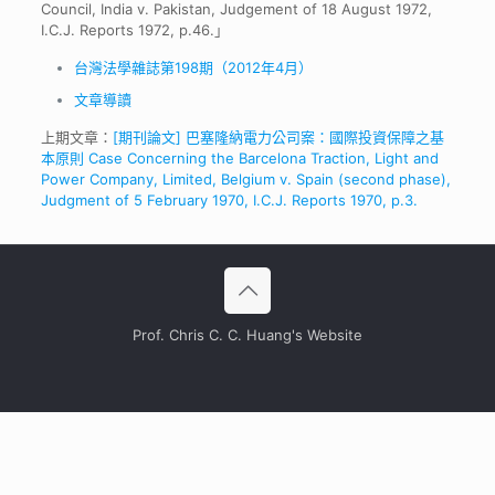
Council, India v. Pakistan, Judgement of 18 August 1972,
I.C.J. Reports 1972, p.46.」
台灣法學雜誌第198期（2012年4月）
文章導讀
上期文章：
[期刊論文] 巴塞隆納電力公司案：國際投資保障之基
本原則 Case Concerning the Barcelona Traction, Light and
Power Company, Limited, Belgium v. Spain (second phase),
Judgment of 5 February 1970, I.C.J. Reports 1970, p.3.
Prof. Chris C. C. Huang's Website