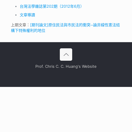
台灣法學雜誌第202期（2012年6月）
文章導讀
上期文章：
[期刊論文]原住民法與市民法的衝突─論非線性憲法結
構下特殊權利的地位
Prof. Chris C. C. Huang's Website