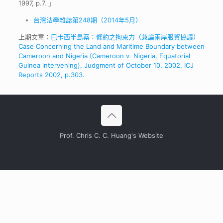
1997, p.7. 」
台灣法學雜誌第248期（2014年5月）
上期文章：
巴卡西半島案：條約之拘束力（兼論兩岸服貿協議）
Case Concerning the Land and Maritime Boundary between
Cameroon and Nigeria (Cameroon v. Nigeria, Equatorial
Guinea intervening), Judgment of October 10, 2002, ICJ
Reports 2002, p.303.
Prof. Chris C. C. Huang's Website