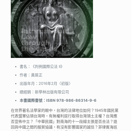
書名：《判例國際公法 II》
作者：黃居正
出版年月：2016年2月〈初版〉
總經銷：新學林出版有限公司
本書國際書號：ISBN 978-986-86314-9-6
在世界著名法學家的眼中，台灣的法律地位如何？1945年國民黨
代表盟軍佔領台灣時，有無權利逕行取得台灣領土主權？
台灣應
否宣佈中立？「中華民國」對南海的十一段線主張是否合法？
退
回與中國之間的服貿協議，有沒有影響國家的誠信？
菲律賓海巡